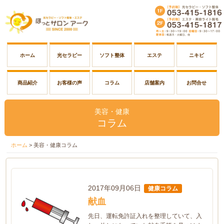
ホーム
光セラピー
ソフト整体
エステ
ニキビ
商品紹介
お客様の声
コラム
店舗案内
お問合せ
美容・健康
コラム
ホーム
>
美容・健康コラム
2017年09月06日
健康コラム
献血
先日、運転免許証入れを整理していて、入