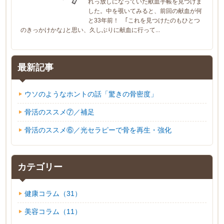
れっ放しになっていた献血手帳を見つけま
した。中を覗いてみると、前回の献血が何
と33年前！ ｢これを見つけたのもひとつ
のきっかけかな｣と思い、久しぶりに献血に行って...
最新記事
ウソのようなホントの話「驚きの骨密度」
骨活のススメ⑦／補足
骨活のススメ⑥／光セラピーで骨を再生・強化
カテゴリー
健康コラム（31）
美容コラム（11）