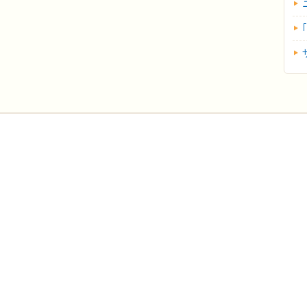
ー
｜
ソフト整体
｜
エステ
｜
ニキビ
｜
商品紹介
｜
お客様の声
｜