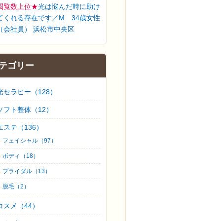
閲覧数上位★
光は悩んだ時に助け
てくれる存在です／M 34歳女性
（会社員） 浜松市中央区
テゴリー
光セラピー（128）
ソフト整体（12）
エステ（136）
フェイシャル（97）
ボディ（18）
ブライダル（13）
脱毛（2）
コスメ（44）