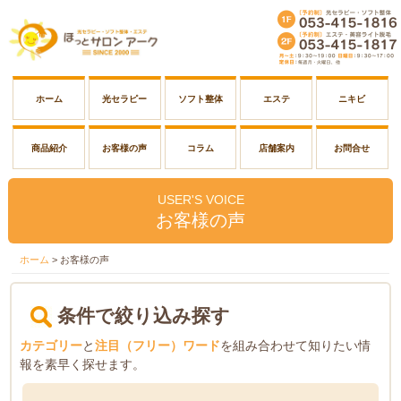
ホーム
光セラピー
ソフト整体
エステ
ニキビ
商品紹介
お客様の声
コラム
店舗案内
お問合せ
USER'S VOICE
お客様の声
ホーム
>
お客様の声
条件で絞り込み探す
カテゴリー
と
注目（フリー）ワード
を組み合わせて知りたい情
報を素早く探せます。