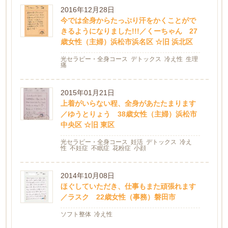
2016年12月28日
今では全身からたっぷり汗をかくことがで
きるようになりました!!!／くーちゃん 27
歳女性（主婦）浜松市浜名区 ☆旧 浜北区
光セラピー・全身コース
デトックス
冷え性
生理
痛
2015年01月21日
上着がいらない程、全身があたたまります
／ゆうとりょう 38歳女性（主婦）浜松市
中央区 ☆旧 東区
光セラピー・全身コース
妊活
デトックス
冷え
性
不妊症
不眠症
花粉症
小顔
2014年10月08日
ほぐしていただき、仕事もまた頑張れます
／ラスク 22歳女性（事務）磐田市
ソフト整体
冷え性