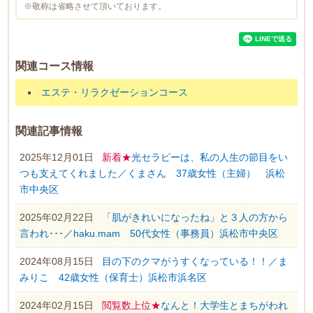
※敬称は省略させて頂いております。
関連コース情報
エステ・リラクゼーションコース
関連記事情報
2025年12月01日
新着★
光セラピーは、私の人生の節目をい
つも支えてくれました／くまさん 37歳女性（主婦） 浜松
市中央区
2025年02月22日
「肌がきれいになったね」と３人の方から
言われ･･･／haku.mam 50代女性（事務員）浜松市中央区
2024年08月15日
目の下のクマがうすくなっている！！／ま
みりこ 42歳女性（保育士）浜松市浜名区
2024年02月15日
閲覧数上位★
なんと！大学生とまちがわれ