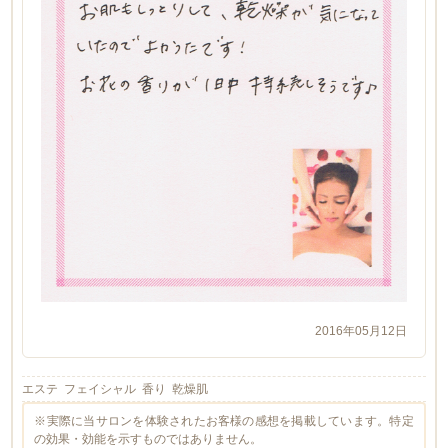
2016年05月12日
エステ
フェイシャル
香り
乾燥肌
※実際に当サロンを体験されたお客様の感想を掲載しています。特定
の効果・効能を示すものではありません。