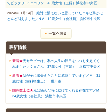
てビックリ!!／ニコリン 43歳女性（主婦）浜松市中央区
2024年01月14日
絶対に消えないと思っていたニキビ跡がほ
とんど消えました／N.A 19歳女性（会社員）浜松市中央区
最新情報
新着★
光セラピーは、私の人生の節目をいつも支えてく
れました／くまさん 37歳女性（主婦） 浜松市中央区
新着★
我が子に出会えたことに感謝しています／Ｍ 31
歳女性（歯科衛生士） 掛川市
閲覧数上位★
光は悩んだ時に助けてくれる存在です／M
34歳女性（会社員） 浜松市中央区