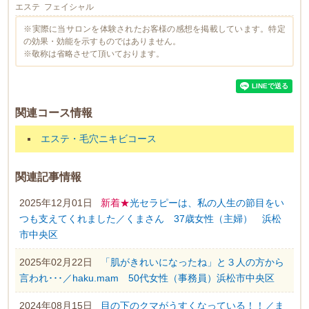
エステ
フェイシャル
※実際に当サロンを体験されたお客様の感想を掲載しています。特定
の効果・効能を示すものではありません。
※敬称は省略させて頂いております。
関連コース情報
エステ・毛穴ニキビコース
関連記事情報
2025年12月01日
新着★
光セラピーは、私の人生の節目をい
つも支えてくれました／くまさん 37歳女性（主婦） 浜松
市中央区
2025年02月22日
「肌がきれいになったね」と３人の方から
言われ･･･／haku.mam 50代女性（事務員）浜松市中央区
2024年08月15日
目の下のクマがうすくなっている！！／ま