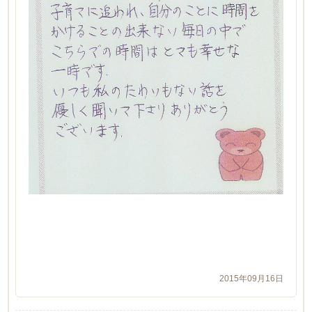
2015年09月16日