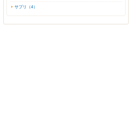
サプリ（4）
ホーム
｜
光セラピー
｜
ソフト整体
｜
エステ
｜
ニキビ
｜
商品紹介
｜
お客様の声
｜
コラム
｜
店舗案内