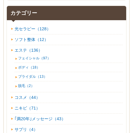
カテゴリー
光セラピー（128）
ソフト整体（12）
エステ（136）
フェイシャル（97）
ボディ（18）
ブライダル（13）
脱毛（2）
コスメ（44）
ニキビ（71）
｢満20年｣メッセージ（43）
サプリ（4）