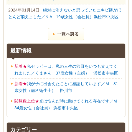
2024年01月14日
絶対に消えないと思っていたニキビ跡がほ
とんど消えました／N.A 19歳女性（会社員）浜松市中央区
最新情報
新着★
光セラピーは、私の人生の節目をいつも支えてく
れました／くまさん 37歳女性（主婦） 浜松市中央区
新着★
我が子に出会えたことに感謝しています／Ｍ 31
歳女性（歯科衛生士） 掛川市
閲覧数上位★
光は悩んだ時に助けてくれる存在です／M
34歳女性（会社員） 浜松市中央区
カテゴリー