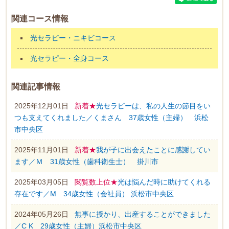
関連コース情報
光セラピー・ニキビコース
光セラピー・全身コース
関連記事情報
2025年12月01日
新着★
光セラピーは、私の人生の節目をい
つも支えてくれました／くまさん 37歳女性（主婦） 浜松
市中央区
2025年11月01日
新着★
我が子に出会えたことに感謝してい
ます／Ｍ 31歳女性（歯科衛生士） 掛川市
2025年03月05日
閲覧数上位★
光は悩んだ時に助けてくれる
存在です／M 34歳女性（会社員） 浜松市中央区
2024年05月26日
無事に授かり、出産することができました
／C K 29歳女性（主婦）浜松市中央区