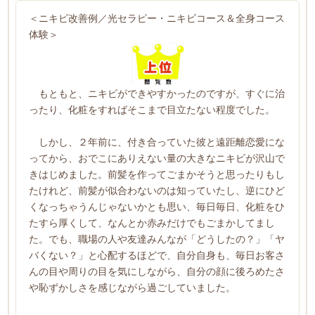
＜ニキビ改善例／光セラピー・ニキビコース＆全身コース
体験＞
もともと、ニキビができやすかったのですが、すぐに治
ったり、化粧をすればそこまで目立たない程度でした。
しかし、２年前に、付き合っていた彼と遠距離恋愛にな
ってから、おでこにありえない量の大きなニキビが沢山で
きはじめました。前髪を作ってごまかそうと思ったりもし
たけれど、前髪が似合わないのは知っていたし、逆にひど
くなっちゃうんじゃないかとも思い、毎日毎日、化粧をひ
たすら厚くして、なんとか赤みだけでもごまかしてまし
た。でも、職場の人や友達みんなが「どうしたの？」「ヤ
バくない？」と心配するほどで、自分自身も、毎日お客さ
んの目や周りの目を気にしながら、自分の顔に後ろめたさ
や恥ずかしさを感じながら過ごしていました。