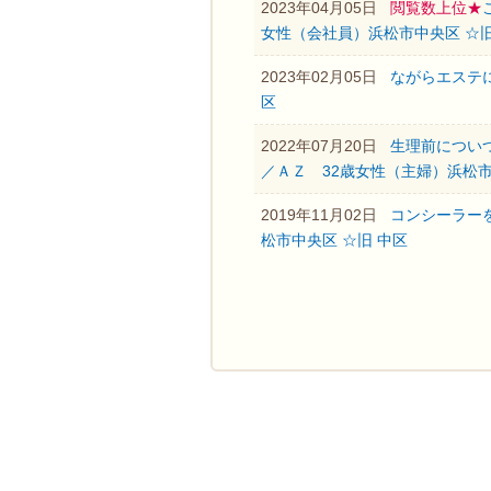
2023年04月05日
閲覧数上位★
女性（会社員）浜松市中央区 ☆旧
2023年02月05日
ながらエステに
区
2022年07月20日
生理前につい
／ＡＺ 32歳女性（主婦）浜松市
2019年11月02日
コンシーラー
松市中央区 ☆旧 中区