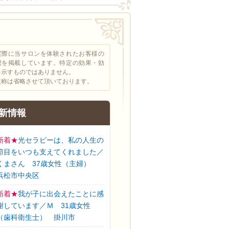
実際に当サロンを体験されたお客様の
想を掲載しています。特定の効果・効
を示すものではありません。
敬称は省略させて頂いております。
新情報
新着★
光セラピーは、私の人生の
節目をいつも支えてくれました／
くまさん 37歳女性（主婦）
浜松市中央区
新着★
我が子に出会えたことに感
謝しています／Ｍ 31歳女性
（歯科衛生士） 掛川市