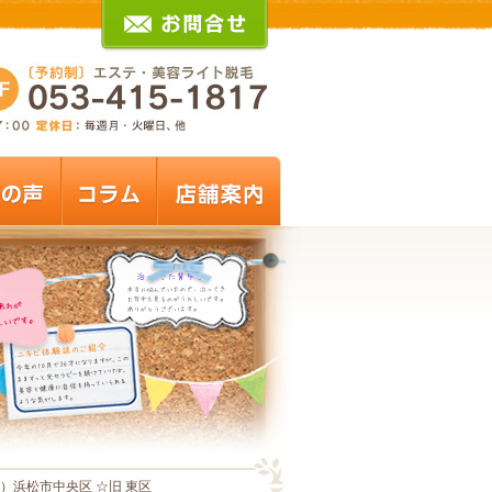
浜松市中央区 ☆旧 東区